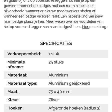
en gratis bij ons op voorraad te leggen. Zo kun je op elk
gewenst moment de badges met een naam nabestellen,
bijvoorbeeld wanneer er nieuwe medewerkers starten of
wanneer een badge verloren raakt. Een nabestelling van jouw
naambadge plaats je
hier
. Meer weten over de voordelen van
het op voorraad leggen van naambadges? Lees
hier
onze blog.
SPECIFICATIES
Verkoopeenheid:
1 stuk
Minimale
25 stuks
afname:
Materiaal:
Aluminium
Materiaal type:
Aluminium geëloxeerd
Maat:
75 x 40 mm
Kleur:
Zilver
Hoeken:
Afgeronde hoeken (radius 3)