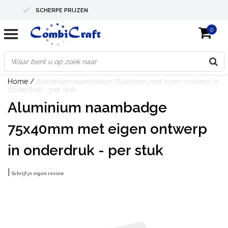
SCHERPE PRIJZEN
0
PROFESSIONELE KWALITEIT
EXPERTS IN MAATWERK
Home
/
Aluminium naambadge 75x40mm met eigen ontwerp in
onderdruk - per stuk
Aluminium naambadge
75x40mm met eigen ontwerp
in onderdruk - per stuk
|
Schrijf je eigen review