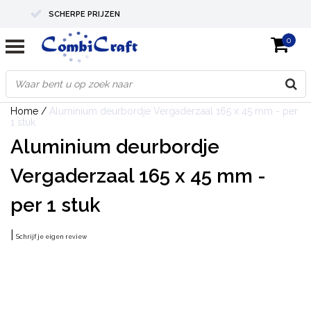
SCHERPE PRIJZEN
0
PROFESSIONELE KWALITEIT
EXPERTS IN MAATWERK
Home
/
Aluminium deurbordje Vergaderzaal 165 x 45 mm - per
1 stuk
Aluminium deurbordje
Vergaderzaal 165 x 45 mm -
per 1 stuk
|
Schrijf je eigen review