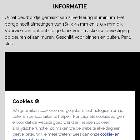
INFORMATIE
Urinal deurbordje gemaakt van zilverkleurig aluminium. Het
bordje heeft afmetingen van 165 x 45 mm en is 0,5 mm dik.
Voorzien van dubbelzijdige tape, voor makkelijke bevestiging
op deuren of aan muren. Geschikt voor binnen en buiten. Per 1
stuk.
Cookies 🍪
We gebruiken cookies en vergelijkbare technologieën om je
beter en persoonlijker te helpen. Functionele cookies zorgen
ervoor dat de website goed werkt en hebben ook een
analytische functie. Zo maken we de website elke dag een
beetje beter. Wil je meer weten? Lees dan onze
cookie- en