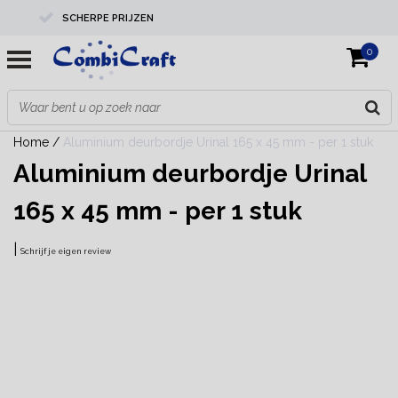
SCHERPE PRIJZEN
0
PROFESSIONELE KWALITEIT
EXPERTS IN MAATWERK
Home
/
Aluminium deurbordje Urinal 165 x 45 mm - per 1 stuk
Aluminium deurbordje Urinal
165 x 45 mm - per 1 stuk
|
Schrijf je eigen review