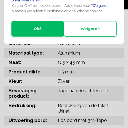
privacyverklaring
.
Klik op ‘Oké’ om te accepteren. Als je kiest voor ‘
Weigeren
’,
plaatsen we alleen functionele en analytische cookies.
SPECIFICATIES
Oké
Weigeren
Verkoopeenheid:
1 stuk
Materiaal:
Aluminium
Materiaal type:
Aluminium
Maat:
165 x 45 mm
Product dikte:
0,5 mm
Kleur:
Zilver
Bevestiging
Tape aan de achterzijde
product:
Bedrukking:
Bedrukking van de tekst
Urinal
Uitvoering bord:
Los bord met 3M-Tape