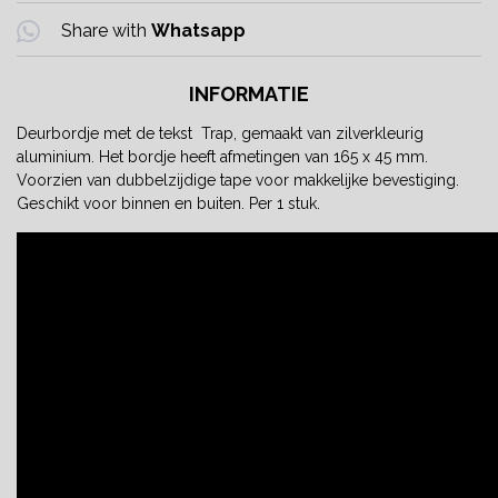
Share with
Whatsapp
INFORMATIE
Deurbordje met de tekst Trap, gemaakt van zilverkleurig
aluminium. Het bordje heeft afmetingen van 165 x 45 mm.
Voorzien van dubbelzijdige tape voor makkelijke bevestiging.
Geschikt voor binnen en buiten. Per 1 stuk.