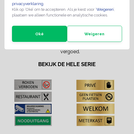
Bedrukking:
Bedrukking van de tekst Trap
privacyverklaring
.
Klik op ‘Oké’ om te accepteren. Als je kiest voor ‘
Weigeren
’,
Uitvoering bord:
Los bord met 3M-Tape
plaatsen we alleen functionele en analytische cookies.
Retourbeleid:
Een standaard product met
14 dagen recht van retour, je
Oké
dient wel de producten
Weigeren
gefrankeerd te retourneren.
Die kosten worden niet
vergoed.
BEKIJK DE HELE SERIE