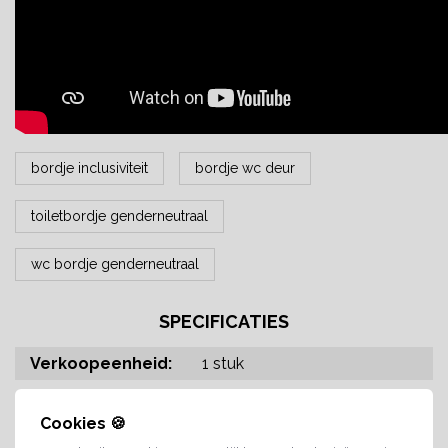
bordje inclusiviteit
bordje wc deur
toiletbordje genderneutraal
wc bordje genderneutraal
SPECIFICATIES
Verkoopeenheid:
1 stuk
Materiaal:
Aluminium
Cookies 🍪
Materiaal type:
Aluminium