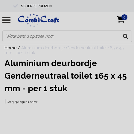
SCHERPE PRIJZEN
0
PROFESSIONELE KWALITEIT
EXPERTS IN MAATWERK
Home
/
Aluminium deurbordje Genderneutraal toilet 165 x 45
mm - per 1 stuk
Aluminium deurbordje
Genderneutraal toilet 165 x 45
mm - per 1 stuk
|
Schrijf je eigen review