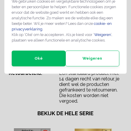
We gebruiken cookies en vergelijkbare technologieën om je
Maat:
165 x 45 mm
beter en persoonlijker te helpen. Functionele cookies zorgen
ervoor dat de website goed werkt en hebben ook een
Product dikte:
0,5 mm
analytische functie. Zo maken we de website elke dag een
Kleur:
Zilver
beetje beter. Wil je meer weten? Lees dan onze
cookie- en
privacyverklaring
.
Bevestiging
Tape aan de achterzijde
Klik op ‘Oké’ om te accepteren. Als je kiest voor ‘
Weigeren
’,
product:
plaatsen we alleen functionele en analytische cookies.
Bedrukking:
Bedrukking van de tekst
Genderneutraal toilet
Oké
Weigeren
Uitvoering bord:
Los bord met 3M-Tape
Retourbeleid:
Een standaard product met
14 dagen recht van retour, je
dient wel de producten
gefrankeerd te retourneren.
Die kosten worden niet
vergoed.
BEKIJK DE HELE SERIE