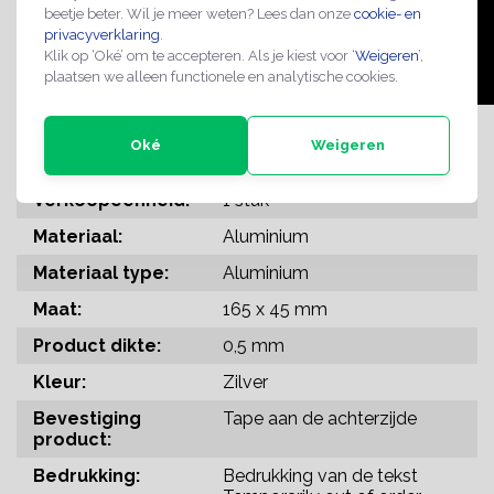
beetje beter. Wil je meer weten? Lees dan onze
cookie- en
privacyverklaring
.
Klik op ‘Oké’ om te accepteren. Als je kiest voor ‘
Weigeren
’,
plaatsen we alleen functionele en analytische cookies.
Oké
Weigeren
SPECIFICATIES
Verkoopeenheid:
1 stuk
Materiaal:
Aluminium
Materiaal type:
Aluminium
Maat:
165 x 45 mm
Product dikte:
0,5 mm
Kleur:
Zilver
Bevestiging
Tape aan de achterzijde
product:
Bedrukking:
Bedrukking van de tekst