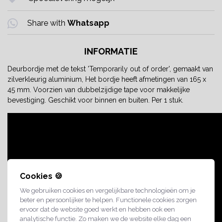
Share with
Whatsapp
INFORMATIE
Deurbordje met de tekst 'Temporarily out of order', gemaakt van
zilverkleurig aluminium, Het bordje heeft afmetingen van 165 x
45 mm. Voorzien van dubbelzijdige tape voor makkelijke
bevestiging. Geschikt voor binnen en buiten. Per 1 stuk.
Cookies 🍪
We gebruiken cookies en vergelijkbare technologieën om je
beter en persoonlijker te helpen. Functionele cookies zorgen
ervoor dat de website goed werkt en hebben ook een
analytische functie. Zo maken we de website elke dag een