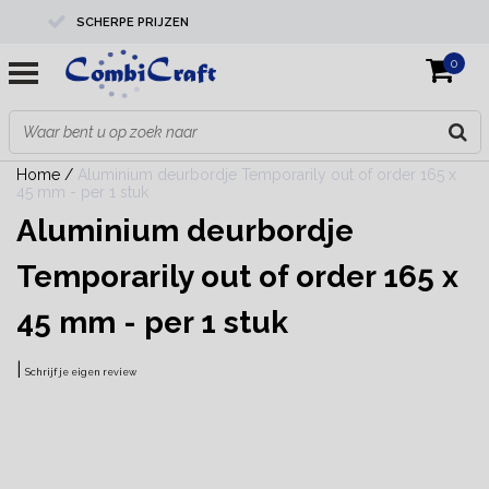
SCHERPE PRIJZEN
0
PROFESSIONELE KWALITEIT
EXPERTS IN MAATWERK
Home
/
Aluminium deurbordje Temporarily out of order 165 x
45 mm - per 1 stuk
Aluminium deurbordje
Temporarily out of order 165 x
45 mm - per 1 stuk
|
Schrijf je eigen review