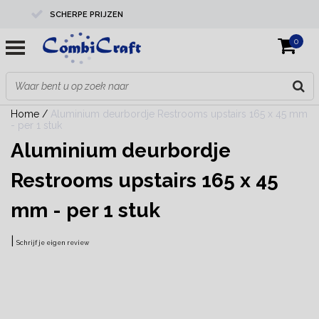
SCHERPE PRIJZEN
0
PROFESSIONELE KWALITEIT
EXPERTS IN MAATWERK
Home
/
Aluminium deurbordje Restrooms upstairs 165 x 45 mm
- per 1 stuk
Aluminium deurbordje
Restrooms upstairs 165 x 45
mm - per 1 stuk
|
Schrijf je eigen review