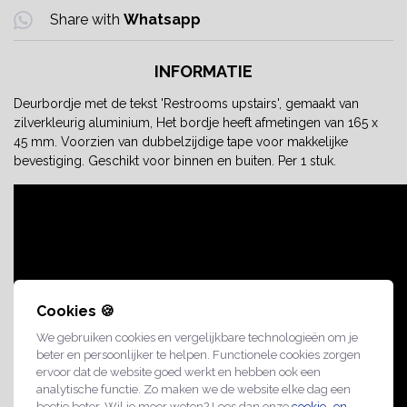
Share with
Whatsapp
INFORMATIE
Deurbordje met de tekst 'Restrooms upstairs', gemaakt van
zilverkleurig aluminium, Het bordje heeft afmetingen van 165 x
45 mm. Voorzien van dubbelzijdige tape voor makkelijke
bevestiging. Geschikt voor binnen en buiten. Per 1 stuk.
Cookies 🍪
We gebruiken cookies en vergelijkbare technologieën om je
beter en persoonlijker te helpen. Functionele cookies zorgen
ervoor dat de website goed werkt en hebben ook een
analytische functie. Zo maken we de website elke dag een
beetje beter. Wil je meer weten? Lees dan onze
cookie- en