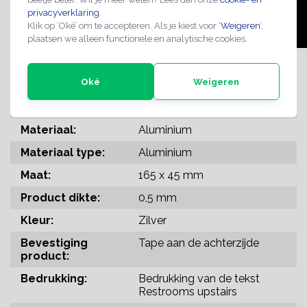
privacyverklaring
.
Klik op ‘Oké’ om te accepteren. Als je kiest voor ‘
Weigeren
’,
plaatsen we alleen functionele en analytische cookies.
SPECIFICATIES
Oké
Weigeren
Verkoopeenheid:
1 stuk
Materiaal:
Aluminium
Materiaal type:
Aluminium
Maat:
165 x 45 mm
Product dikte:
0,5 mm
Kleur:
Zilver
Bevestiging
Tape aan de achterzijde
product:
Bedrukking:
Bedrukking van de tekst
Restrooms upstairs