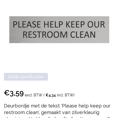
Bekijk specificaties
€3,59
excl. BTW (
€4,34
incl. BTW)
Deurbordje met de tekst 'Please help keep our
restroom clean', gemaakt van zilverkleurig