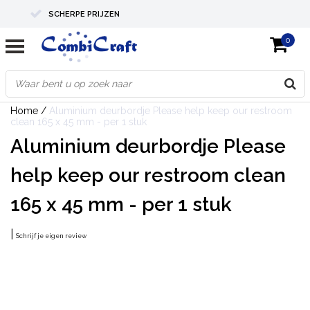
SCHERPE PRIJZEN
0
PROFESSIONELE KWALITEIT
EXPERTS IN MAATWERK
Home
/
Aluminium deurbordje Please help keep our restroom
clean 165 x 45 mm - per 1 stuk
Aluminium deurbordje Please
help keep our restroom clean
165 x 45 mm - per 1 stuk
|
Schrijf je eigen review