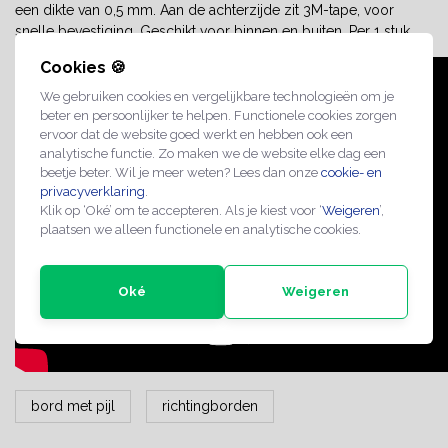
een dikte van 0,5 mm. Aan de achterzijde zit 3M-tape, voor
snelle bevestiging. Geschikt voor binnen en buiten. Per 1 stuk.
Cookies 🍪
We gebruiken cookies en vergelijkbare technologieën om je
beter en persoonlijker te helpen. Functionele cookies zorgen
ervoor dat de website goed werkt en hebben ook een
analytische functie. Zo maken we de website elke dag een
beetje beter. Wil je meer weten? Lees dan onze
cookie- en
privacyverklaring
.
Klik op ‘Oké’ om te accepteren. Als je kiest voor ‘
Weigeren
’,
plaatsen we alleen functionele en analytische cookies.
Oké
Weigeren
bord met pijl
richtingborden