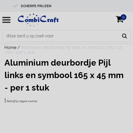
SCHERPE PRIJZEN
0
PROFESSIONELE KWALITEIT
EXPERTS IN MAATWERK
Home
/
Aluminium deurbordje Pijl links en symbool 165 x 45
mm - per 1 stuk
Aluminium deurbordje Pijl
links en symbool 165 x 45 mm
- per 1 stuk
|
Schrijf je eigen review