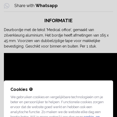
Share with
Whatsapp
INFORMATIE
Deurbordje met de tekst 'Medical office', gemaakt van
zilverkleurig aluminium, Het bordje heeft afmetingen van 165 x
45 mm. Voorzien van dubbelzijdige tape voor makkelijke
bevestiging. Geschikt voor binnen en buiten. Per 1 stuk.
Cookies 🍪
We gebruiken cookies en vergelijkbare technologieën om je
beter en persoonlijker te helpen. Functionele cookies zorgen
ervoor dat de website goed werkt en hebben ook een
analytische functie. Zo maken we de website elke dag een
beetje beter. Wil je meer weten? Lees dan onze
cookie- en