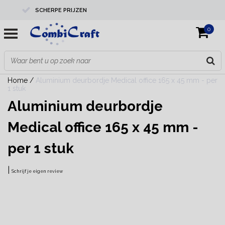
SCHERPE PRIJZEN
0
PROFESSIONELE KWALITEIT
EXPERTS IN MAATWERK
Home
/
Aluminium deurbordje Medical office 165 x 45 mm - per
1 stuk
Aluminium deurbordje
Medical office 165 x 45 mm -
per 1 stuk
|
Schrijf je eigen review