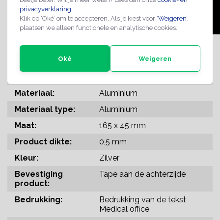
privacyverklaring
.
Klik op ‘Oké’ om te accepteren. Als je kiest voor ‘
Weigeren
’,
plaatsen we alleen functionele en analytische cookies.
SPECIFICATIES
Oké
Weigeren
Verkoopeenheid:
1 stuk
Materiaal:
Aluminium
Materiaal type:
Aluminium
Maat:
165 x 45 mm
Product dikte:
0,5 mm
Kleur:
Zilver
Bevestiging
Tape aan de achterzijde
product:
Bedrukking:
Bedrukking van de tekst
Medical office