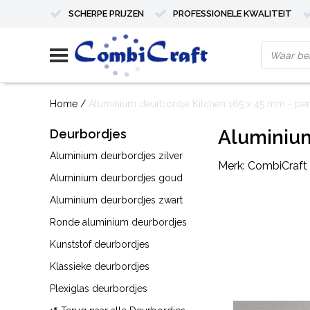
SCHERPE PRIJZEN
PROFESSIONELE KWALITEIT
Home
/
Aluminium deurbordje Kitchen 165 x 45 mm - per 
Aluminium
Deurbordjes
Aluminium deurbordjes zilver
Merk:
CombiCraft
Aluminium deurbordjes goud
Aluminium deurbordjes zwart
Ronde aluminium deurbordjes
Kunststof deurbordjes
Klassieke deurbordjes
Plexiglas deurbordjes