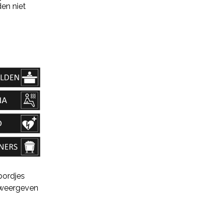
en niet
bordjes
weergeven