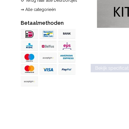
↺ Terug naar alle Deurbordjes
⇒ Alle categorieën
Betaalmethoden
Bekijk specificat