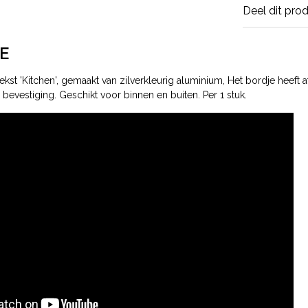
Deel dit pro
E
kst 'Kitchen', gemaakt van zilverkleurig aluminium, Het bordje heeft
 bevestiging. Geschikt voor binnen en buiten. Per 1 stuk.