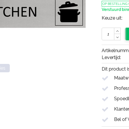
OP BESTELLING
Verstuurd bi
Keuze uit:
Artikelnumm
Levertijd:
ies
Dit product 
Maatwe
Profess
Spoedl
Klante
Bel of