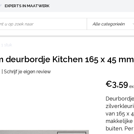
EXPERTS IN MAATWERK
1 stuk
 deurbordje Kitchen 165 x 45 mm 
|
Schrijf je eigen review
€3,59
ex
Deurbordje
zilverkleu
van 165 x 
makkelijke
buiten. Per 