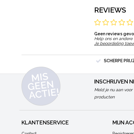
REVIEWS
Geen reviews gev
Help ons en andere 
Je beoordeling toe
SCHERPE PRIJ
MI
S
G
E
E
A
C
TI
N
INSCHRIJVEN 
E!
Meld je nu aan voor 
producten
KLANTENSERVICE
MIJN A
Contact
Registrere