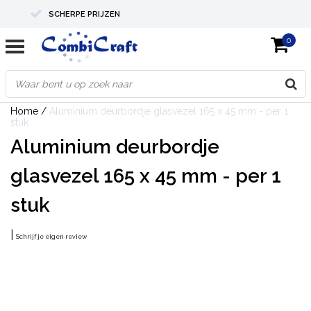
SCHERPE PRIJZEN
0
PROFESSIONELE KWALITEIT
EXPERTS IN MAATWERK
Home
/
Aluminium deurbordje glasvezel 165 x 45 mm - per 1
stuk
Aluminium deurbordje
glasvezel 165 x 45 mm - per 1
stuk
|
Schrijf je eigen review