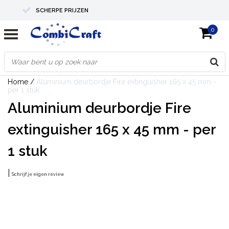
SCHERPE PRIJZEN
0
PROFESSIONELE KWALITEIT
EXPERTS IN MAATWERK
Home
/
Aluminium deurbordje Fire extinguisher 165 x 45 mm -
per 1 stuk
Aluminium deurbordje Fire
extinguisher 165 x 45 mm - per
1 stuk
|
Schrijf je eigen review