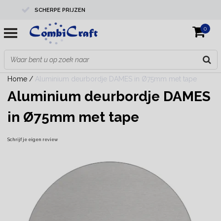
SCHERPE PRIJZEN
0
PROFESSIONELE KWALITEIT
EXPERTS IN MAATWERK
Home
/
Aluminium deurbordje DAMES in Ø75mm met tape
Aluminium deurbordje DAMES
in Ø75mm met tape
Schrijf je eigen review