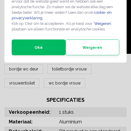
ervoor dat de website goed werkt en hebben ook een
analytische functie. Zo maken we de website elke dag een
beetje beter. Wil je meer weten? Lees dan onze
cookie- en
privacyverklaring
.
Klik op ‘Oké’ om te accepteren. Als je kiest voor ‘
Weigeren
’,
plaatsen we alleen functionele en analytische cookies.
Oké
Weigeren
bordje wc deur
toiletbordje vrouw
vrouwentoilet
wc bordje vrouw
SPECIFICATIES
Verkoopeenheid:
1 stuks
Materiaal:
Aluminium