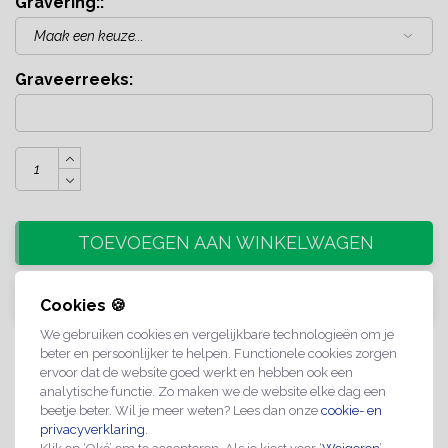
Gravering::
*
Graveerreeks:
TOEVOEGEN AAN WINKELWAGEN
Andere wensen? Vraag hier offerte aan
Cookies 🍪
We gebruiken cookies en vergelijkbare technologieën om je
beter en persoonlijker te helpen. Functionele cookies zorgen
ervoor dat de website goed werkt en hebben ook een
Bestel 1 voor €4,95 per verkoopeenheid excl. BTW
analytische functie. Zo maken we de website elke dag een
beetje beter. Wil je meer weten? Lees dan onze
cookie- en
privacyverklaring
.
Bestel 5 voor €4,49 per verkoopeenheid excl. BTW