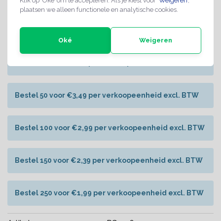
Klik op ‘Oké’ om te accepteren. Als je kiest voor ‘
Weigeren
’,
plaatsen we alleen functionele en analytische cookies.
Bestel 10 voor €4,19 per verkoopeenheid excl. BTW
Oké
Weigeren
Bestel 25 voor €3,89 per verkoopeenheid excl. BTW
Bestel 50 voor €3,49 per verkoopeenheid excl. BTW
Bestel 100 voor €2,99 per verkoopeenheid excl. BTW
Bestel 150 voor €2,39 per verkoopeenheid excl. BTW
Bestel 250 voor €1,99 per verkoopeenheid excl. BTW