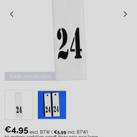
Bekijk specificaties
€4,95
excl. BTW (
€5,99
incl. BTW)
bij grotere aantallen wordt deze prijs nog lager