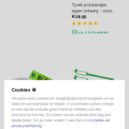
Tyvek polsbandjes
eigen ontwerp - 1000
€29,95
stuks
ca. 1 tot 2 weken
Cookies 🍪
We gebruiken cookies en vergelijkbare technologieën om je
beter en persoonlijker te helpen. Functionele cookies zorgen
ervoor dat de website goed werkt en hebben ook een
analytische functie. Zo maken we de website elke dag een
18+ Tyvek polsbandjes -
Beschrijfbare bandjes
beetje beter. Wil je meer weten? Lees dan onze
cookie- en
100 stuks
kunststof - 100 stuks
privacyverklaring
.
€4,99
€9,95