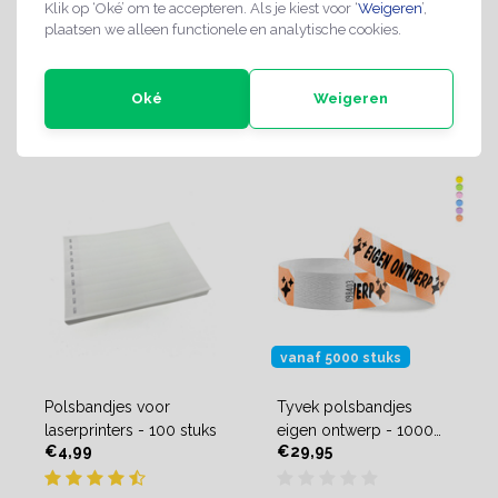
Klik op ‘Oké’ om te accepteren. Als je kiest voor ‘
Weigeren
’,
plaatsen we alleen functionele en analytische cookies.
Direct leverbaar
Oké
Weigeren
Direct leverbaar
vanaf 5000 stuks
Polsbandjes voor
Tyvek polsbandjes
laserprinters - 100 stuks
eigen ontwerp - 1000
€4,99
€29,95
stuks