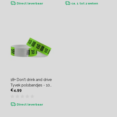
Direct leverbaar
ca. 1 tot 2 weken
18+ Don't drink and drive
Tyvek polsbandjes - 100
€4,99
stuks
Direct leverbaar