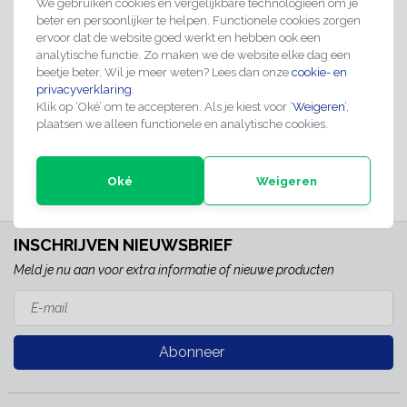
We gebruiken cookies en vergelijkbare technologieën om je
beter en persoonlijker te helpen. Functionele cookies zorgen
vanaf 5000 stuks
vanaf 5000 stuks
ervoor dat de website goed werkt en hebben ook een
analytische functie. Zo maken we de website elke dag een
Tyvek polsbandjes
Tyvek polsbandjes
beetje beter. Wil je meer weten? Lees dan onze
cookie- en
eigen ontwerp - 1000
privacyverklaring
.
eigen ontwerp - 1000
€29,95
Klik op ‘Oké’ om te accepteren. Als je kiest voor ‘
€29,95
Weigeren
’,
stuks
stuks
plaatsen we alleen functionele en analytische cookies.
ca. 1 tot 2 weken
ca. 1 tot 2 weken
Oké
Weigeren
INSCHRIJVEN NIEUWSBRIEF
Meld je nu aan voor extra informatie of nieuwe producten
Abonneer