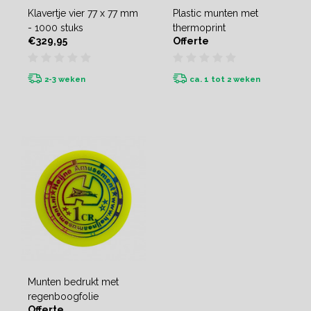
Klavertje vier 77 x 77 mm
Plastic munten met
- 1000 stuks
thermoprint
€329,95
Offerte
2-3 weken
ca. 1 tot 2 weken
Munten bedrukt met
regenboogfolie
Offerte