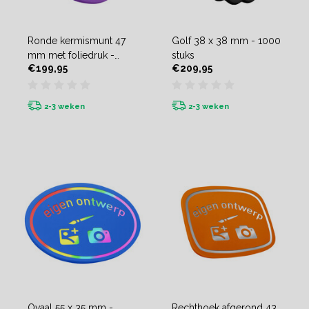
Ronde kermismunt 47
Golf 38 x 38 mm - 1000
mm met foliedruk -
stuks
€199,95
€209,95
1000 stuks
2-3 weken
2-3 weken
Ovaal 55 x 35 mm -
Rechthoek afgerond 43