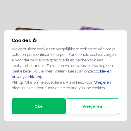
Cookies 🍪
We gebruiken cookies en vergelijkbare technologieën om je
beter en persoonlijker te helpen. Functionele cookies zorgen
ervoor dat de website goed werkt en hebben ook een
analytische functie. Zo maken we de website elke dag een
beetje beter. Wil je meer weten? Lees dan onze
cookie- en
Rechthoek 85 x 55 mm -
privacyverklaring
.
Vierkant 38 x 38 mm -
Klik op ‘Oké’ om te accepteren. Als je kiest voor ‘
Weigeren
’,
1000 stuks
1000 stuks
plaatsen we alleen functionele en analytische cookies.
€329,95
€209,95
2-3 weken
2-3 weken
Oké
Weigeren