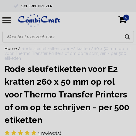
SCHERPE PRIJZEN
0
PROFESSIONELE KWALITEIT
EXPERTS IN MAATWERK
Home
/
Rode sleufetiketten voor E2 kratten 260 x 50 mm op rol
voor Thermo Transfer Printers of om op te schrijven - per 500
etiketten
Rode sleufetiketten voor E2
kratten 260 x 50 mm op rol
voor Thermo Transfer Printers
of om op te schrijven - per 500
etiketten
1 review(s)