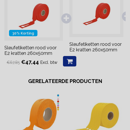
30% Korting
TTR 110mm x 300 meter
Sleufetiketten rood voor
Sleufetiketten rood voor
resin - Power
E2 kratten 260x50mm
E2 kratten 260x50mm
€47,44
Excl. btw
€67,85
GERELATEERDE PRODUCTEN