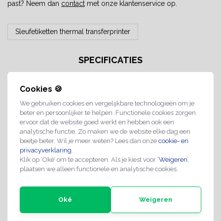
past? Neem dan
contact
met onze klantenservice op.
Sleufetiketten thermal transferprinter
SPECIFICATIES
Verkoopeenheid:
1 rol van 500 stuks
Cookies 🍪
Materiaal:
Kunststof
We gebruiken cookies en vergelijkbare technologieën om je
Materiaal type:
HDPE
beter en persoonlijker te helpen. Functionele cookies zorgen
ervoor dat de website goed werkt en hebben ook een
Maat:
260 x 50 mm
analytische functie. Zo maken we de website elke dag een
beetje beter. Wil je meer weten? Lees dan onze
cookie- en
Label dikte:
150 micron
privacyverklaring
.
Klik op ‘Oké’ om te accepteren. Als je kiest voor ‘
Weigeren
’,
Kleur:
Rood
plaatsen we alleen functionele en analytische cookies.
Ø Rolkern:
Ø50 mm
Hitte resistentie:
max. 80 °C
Oké
Weigeren
Chemische
Resistent voor water, olie, vet
resistentie:
en chemische middelen