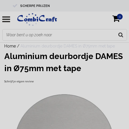
SCHERPE PRIJZEN
0
PROFESSIONELE KWALITEIT
EXPERTS IN MAATWERK
Home
/
Aluminium deurbordje DAMES in Ø75mm met tape
Aluminium deurbordje DAMES
in Ø75mm met tape
Schrijf je eigen review