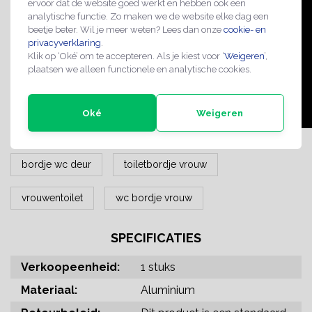
ervoor dat de website goed werkt en hebben ook een
analytische functie. Zo maken we de website elke dag een
beetje beter. Wil je meer weten? Lees dan onze
cookie- en
privacyverklaring
.
Klik op ‘Oké’ om te accepteren. Als je kiest voor ‘
Weigeren
’,
plaatsen we alleen functionele en analytische cookies.
Oké
Weigeren
bordje wc deur
toiletbordje vrouw
vrouwentoilet
wc bordje vrouw
SPECIFICATIES
Verkoopeenheid:
1 stuks
Materiaal:
Aluminium