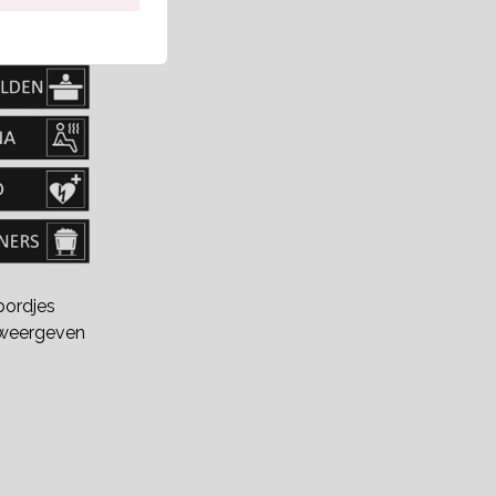
bordjes
weergeven