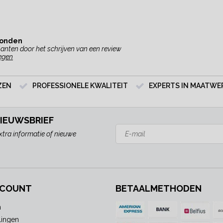
vonden
anten door het schrijven van een review
egen
ZEN
PROFESSIONELE KWALITEIT
EXPERTS IN MAATWE
NIEUWSBRIEF
xtra informatie of nieuwe
CCOUNT
BETAALMETHODEN
n
lingen