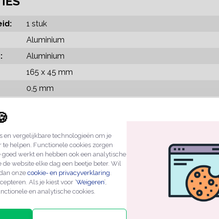
TIES
id:
1 stuk
Aluminium
:
Aluminium
165 x 45 mm
0,5 mm
Zilver
🍪
Tape aan de achterzijde
 en vergelijkbare technologieën om je
r te helpen. Functionele cookies zorgen
Bedrukking van de tekst Bellen
e goed werkt en hebben ook een analytische
d:
Los bord met 3M-Tape
 de website elke dag een beetje beter. Wil
 dan onze
cookie- en privacyverklaring
.
Een standaard product met 14 dagen recht van retour,
cepteren. Als je kiest voor ‘
Weigeren
’,
producten gefrankeerd te retourneren. Die kosten wor
nctionele en analytische cookies.
vergoed.