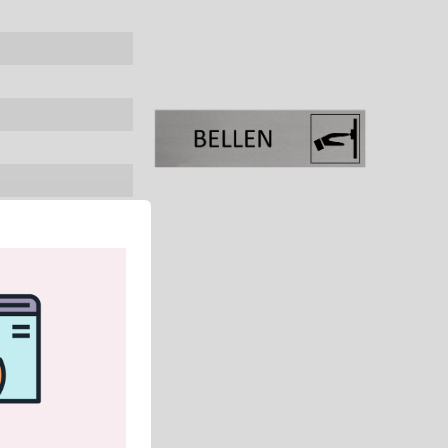
 je dient wel de
den niet