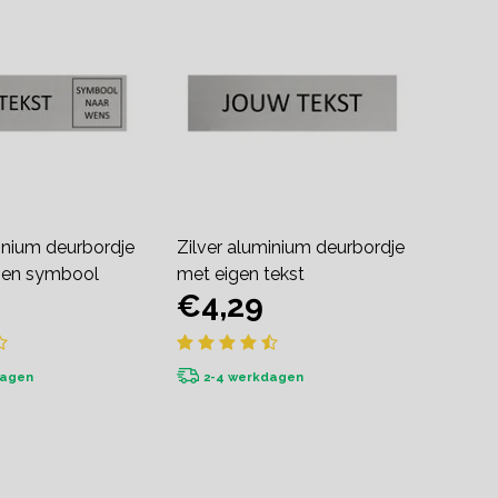
inium deurbordje
Zilver aluminium deurbordje
t en symbool
met eigen tekst
€4,29
dagen
2-4 werkdagen