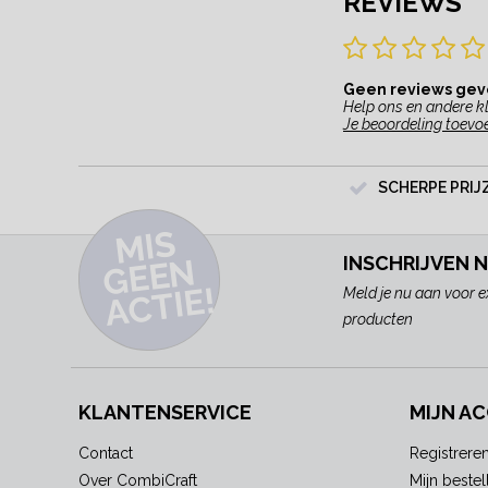
REVIEWS
Geen reviews ge
Help ons en andere kl
Je beoordeling toevo
SCHERPE PRIJ
MI
S
G
E
E
A
C
TI
N
INSCHRIJVEN 
E!
Meld je nu aan voor e
producten
KLANTENSERVICE
MIJN A
Contact
Registrere
Over CombiCraft
Mijn bestel