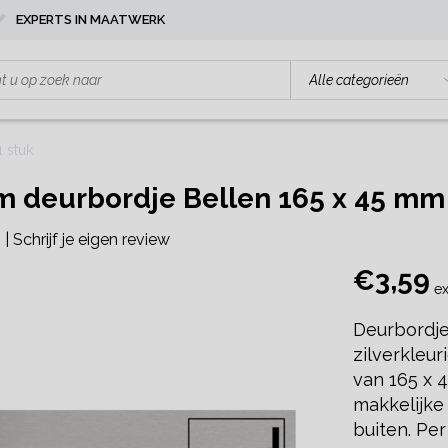
EXPERTS IN MAATWERK
 stuk
 deurbordje Bellen 165 x 45 mm -
|
Schrijf je eigen review
€3,59
ex
Deurbordje
zilverkleu
van 165 x 
makkelijke
buiten. Per 