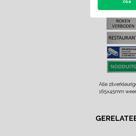
BEKIJK DE 
Oké
Alle zilverkleuri
165x45mm weer
GERELATE