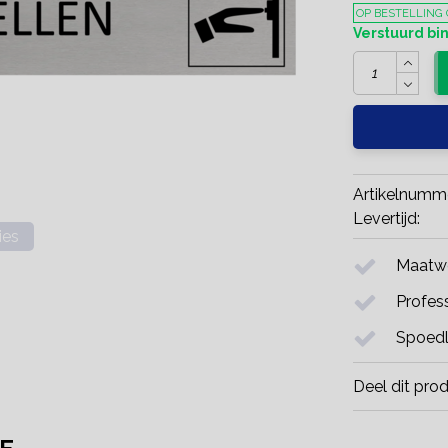
OP BESTELLING
Verstuurd b
Artikelnumm
Levertijd:
ies
Maatwe
Profess
Spoedl
Deel dit pro