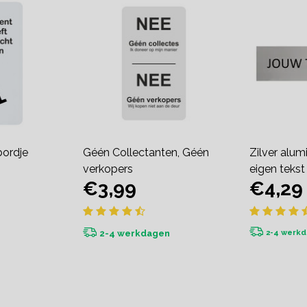
bordje
Géén Collectanten, Géén
Zilver alum
verkopers
eigen teks
€3,99
€4,29
2-4 werk
2-4 werkdagen