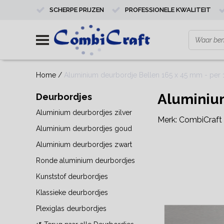
SCHERPE PRIJZEN
PROFESSIONELE KWALITEIT
Home
/
Aluminium deurbordje Bellen 165 x 45 mm - per 1
Aluminium
Deurbordjes
Aluminium deurbordjes zilver
Merk:
CombiCraft
Aluminium deurbordjes goud
Aluminium deurbordjes zwart
Ronde aluminium deurbordjes
Kunststof deurbordjes
Klassieke deurbordjes
Plexiglas deurbordjes