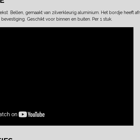
E
ekst Bellen, gemaakt van zilverkleurig aluminium. Het bordje heeft 
 bevestiging. Geschikt voor binnen en buiten. Per 1 stuk.