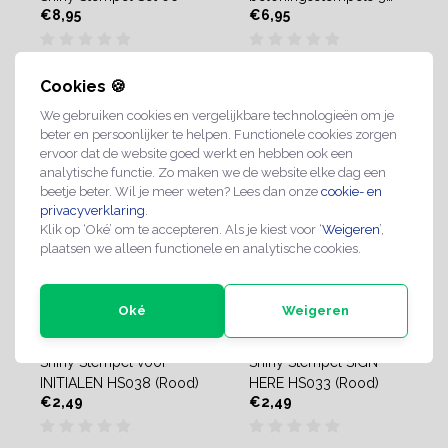
€8,95
€6,95
stuks
Direct leverbaar
Direct leverbaar
Cookies 🍪
We gebruiken cookies en vergelijkbare technologieën om je
beter en persoonlijker te helpen. Functionele cookies zorgen
ervoor dat de website goed werkt en hebben ook een
analytische functie. Zo maken we de website elke dag een
beetje beter. Wil je meer weten? Lees dan onze
cookie- en
privacyverklaring
.
Klik op ‘Oké’ om te accepteren. Als je kiest voor ‘
Weigeren
’,
plaatsen we alleen functionele en analytische cookies.
Oké
Weigeren
Shiny Stempel voor
Shiny Stempel SIGN
INITIALEN HS038 (Rood)
HERE HS033 (Rood)
€2,49
€2,49