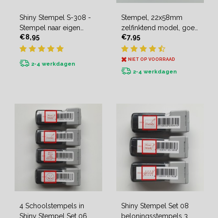
Shiny Stempel S-308 -
Stempel, 22x58mm
Stempel naar eigen
zelfinktend model, goed
€8,95
€7,95
ontwerp
voor vele afdrukken
NIET OP VOORRAAD
2-4 werkdagen
2-4 werkdagen
4 Schoolstempels in
Shiny Stempel Set 08
Shiny Stempel Set 06
beloningsstempels 3