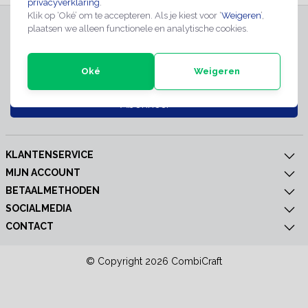
privacyverklaring
.
Klik op ‘Oké’ om te accepteren. Als je kiest voor ‘
Weigeren
’,
INSCHRIJVEN NIEUWSBRIEF
plaatsen we alleen functionele en analytische cookies.
Meld je nu aan voor extra informatie of nieuwe producten
Oké
Weigeren
Abonneer
KLANTENSERVICE
MIJN ACCOUNT
BETAALMETHODEN
SOCIALMEDIA
CONTACT
© Copyright 2026 CombiCraft