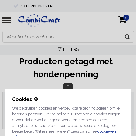
SCHERPE PRIJZEN
0
PROFESSIONELE KWALITEIT
EXPERTS IN MAATWERK
FILTERS
Producten getagd met
hondenpenning
0
Cookies 🍪
We gebruiken cookies en vergelijkbare technologieën om je
Geen producten gevonden!...
beter en persoonlijker te helpen. Functionele cookies zorgen
ervoor dat de website goed werkt en hebben ook een
analytische functie. Zo maken we de website elke dag een
beetje beter. Wil je meer weten? Lees dan onze
cookie- en