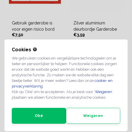
Gebruik garderobe is
Zilver aluminium
voor eigen risico bord
deurbordje Garderobe
€7,50
€3,59
Cookies 🍪
2-4 werkdagen
2-4 werkdagen
We gebruiken cookies en vergelijkbare technologieën om je
beter en persoonlijker te helpen. Functionele cookies zorgen
ervoor dat de website goed werkt en hebben ook een
analytische functie. Zo maken we de website elke dag een
beetje beter. Wil je meer weten? Lees dan onze
cookie- en
privacyverklaring
.
Klik op ‘Oké’ om te accepteren. Als je kiest voor ‘
Weigeren
’,
plaatsen we alleen functionele en analytische cookies.
Oké
Weigeren