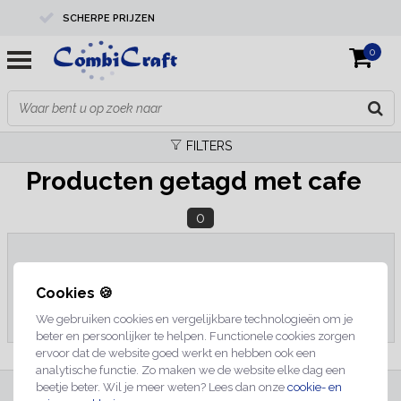
SCHERPE PRIJZEN
0
PROFESSIONELE KWALITEIT
EXPERTS IN MAATWERK
FILTERS
Producten getagd met cafe
0
Geen producten gevonden!...
Cookies 🍪
We gebruiken cookies en vergelijkbare technologieën om je
beter en persoonlijker te helpen. Functionele cookies zorgen
ervoor dat de website goed werkt en hebben ook een
analytische functie. Zo maken we de website elke dag een
beetje beter. Wil je meer weten? Lees dan onze
cookie- en
INSCHRIJVEN NIEUWSBRIEF