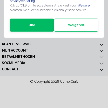
privacyverklaring
.
Meld je nu aan voor extra informatie of nieuwe producten
Klik op ‘Oké’ om te accepteren. Als je kiest voor ‘
Weigeren
’,
plaatsen we alleen functionele en analytische cookies.
Oké
Weigeren
Abonneer
KLANTENSERVICE
MIJN ACCOUNT
BETAALMETHODEN
SOCIALMEDIA
CONTACT
© Copyright 2026 CombiCraft