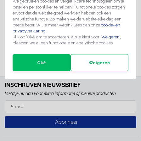
We gebruiken cookies en vergelijkbare technologieën om je
beter en persoonlijker te helpen. Functionele cookies zorgen
ervoor dat de website goed werkt en hebben ook een
analytische functie. Zo maken we de website elke dag een
Betreden op eigen risico
beetje beter. Wil je meer weten? Lees dan onze
cookie- en
bord
privacyverklaring
.
€7,50
Klik op ‘Oké’ om te accepteren. Als je kiest voor ‘
Weigeren
’,
plaatsen we alleen functionele en analytische cookies.
Direct leverbaar
Oké
Weigeren
INSCHRIJVEN NIEUWSBRIEF
Meld je nu aan voor extra informatie of nieuwe producten
Abonneer