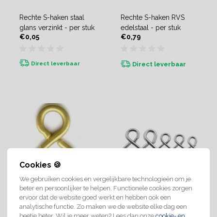
Rechte S-haken staal
Rechte S-haken RVS
glans verzinkt - per stuk
edelstaal - per stuk
€0,05
€0,79
Direct leverbaar
Direct leverbaar
Cookies 🍪
We gebruiken cookies en vergelijkbare technologieën om je
beter en persoonlijker te helpen. Functionele cookies zorgen
ervoor dat de website goed werkt en hebben ook een
Rechte S-haken messing
Rechte S-haken staal
analytische functie. Zo maken we de website elke dag een
- per stuk
vernikkeld - per stuk
beetje beter. Wil je meer weten? Lees dan onze
cookie- en