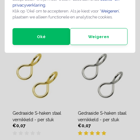
€0,19
€0,19
privacyverklaring
.
Klik op ‘Oké’ om te accepteren. Als je kiest voor ‘
Weigeren
’,
plaatsen we alleen functionele en analytische cookies.
Direct leverbaar
Direct leverbaar
Oké
Weigeren
Gedraaide S-haken staal
Gedraaide S-haken staal
vernikkeld - per stuk
vernikkeld - per stuk
€0,07
€0,07