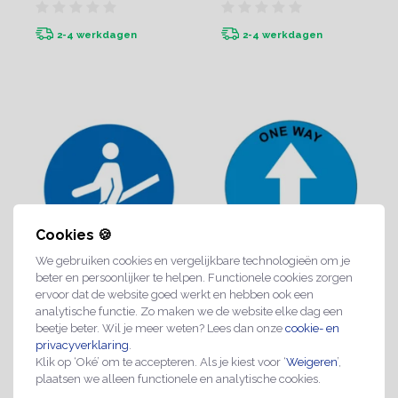
2-4 werkdagen
2-4 werkdagen
Cookies 🍪
We gebruiken cookies en vergelijkbare technologieën om je
beter en persoonlijker te helpen. Functionele cookies zorgen
Leuning vasthouden
Eenrichting pijl bordje
ervoor dat de website goed werkt en hebben ook een
analytische functie. Zo maken we de website elke dag een
bordje
beetje beter. Wil je meer weten? Lees dan onze
cookie- en
€2,99
€3,49
privacyverklaring
.
Klik op ‘Oké’ om te accepteren. Als je kiest voor ‘
Weigeren
’,
plaatsen we alleen functionele en analytische cookies.
2-4 werkdagen
2-4 werkdagen