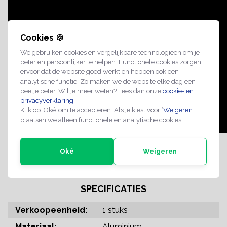
Cookies 🍪
We gebruiken cookies en vergelijkbare technologieën om je
beter en persoonlijker te helpen. Functionele cookies zorgen
ervoor dat de website goed werkt en hebben ook een
analytische functie. Zo maken we de website elke dag een
beetje beter. Wil je meer weten? Lees dan onze
cookie- en
privacyverklaring
.
Klik op ‘Oké’ om te accepteren. Als je kiest voor ‘
Weigeren
’,
plaatsen we alleen functionele en analytische cookies.
Oké
Weigeren
bewaking
camera
SPECIFICATIES
Verkoopeenheid:
1 stuks
Materiaal:
Aluminium