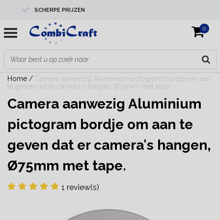
SCHERPE PRIJZEN
0
PROFESSIONELE KWALITEIT
EXPERTS IN MAATWERK
Home
/
Camera aanwezig Aluminium pictogram bordje om aan
te geven dat er camera's hangen, Ø75mm met tape.
Camera aanwezig Aluminium
pictogram bordje om aan te
geven dat er camera's hangen,
Ø75mm met tape.
1 review(s)