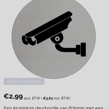
Bekijk specificaties
€2,99
excl. BTW (
€3,62
incl. BTW)
Een Aluminium deurbordje van Ø75mm met een