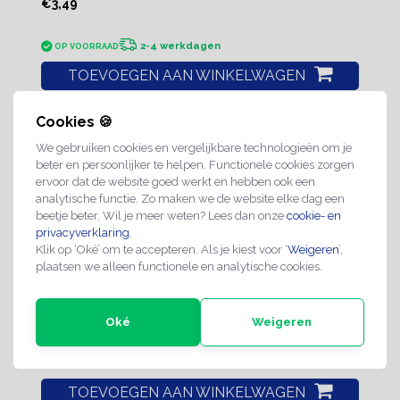
€3,49
2-4 werkdagen
OP VOORRAAD
TOEVOEGEN AAN WINKELWAGEN
Cookies 🍪
We gebruiken cookies en vergelijkbare technologieën om je
beter en persoonlijker te helpen. Functionele cookies zorgen
ervoor dat de website goed werkt en hebben ook een
analytische functie. Zo maken we de website elke dag een
Eenrichting pijl bordje
beetje beter. Wil je meer weten? Lees dan onze
cookie- en
privacyverklaring
.
Klik op ‘Oké’ om te accepteren. Als je kiest voor ‘
Weigeren
’,
Nog niet gewaardeerd
plaatsen we alleen functionele en analytische cookies.
€3,49
Oké
Weigeren
2-4 werkdagen
OP VOORRAAD
TOEVOEGEN AAN WINKELWAGEN